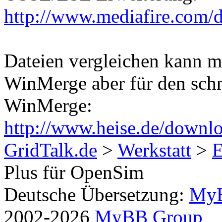
http://www.mediafire.com/
Dateien vergleichen kann m
WinMerge aber für den schn
WinMerge:
http://www.heise.de/downl
GridTalk.de
>
Werkstatt
>
E
Plus für OpenSim
Deutsche Übersetzung:
MyB
2002-2026
MyBB Group