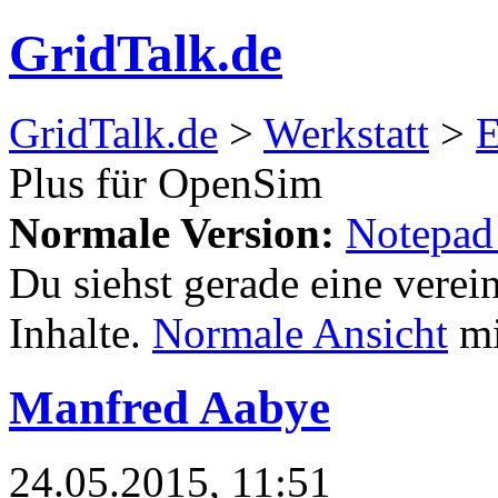
GridTalk.de
GridTalk.de
>
Werkstatt
>
E
Plus für OpenSim
Normale Version:
Notepad
Du siehst gerade eine verei
Inhalte.
Normale Ansicht
mi
Manfred Aabye
24.05.2015, 11:51