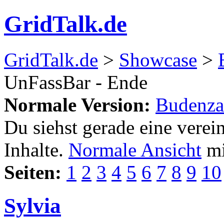
GridTalk.de
GridTalk.de
>
Showcase
>
UnFassBar - Ende
Normale Version:
Budenza
Du siehst gerade eine verei
Inhalte.
Normale Ansicht
mi
Seiten:
1
2
3
4
5
6
7
8
9
10
Sylvia