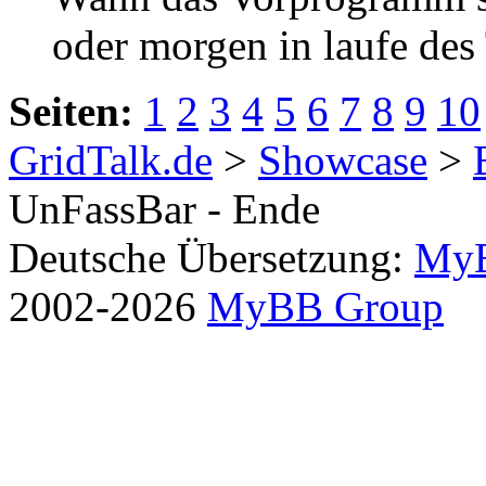
oder morgen in laufe des
Seiten:
1
2
3
4
5
6
7
8
9
10
GridTalk.de
>
Showcase
>
UnFassBar - Ende
Deutsche Übersetzung:
MyB
2002-2026
MyBB Group