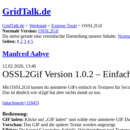
GridTalk.de
GridTalk.de
>
Werkstatt
>
Externe Tools
> OSSL2Gif
Normale Version:
OSSL2Gif
Du siehst gerade eine vereinfachte Darstellung unserer Inhalte.
Norma
Seiten:
1
2
3
4
5
Manfred Aabye
12.02.2026, 13:46
OSSL2Gif Version 1.0.2 – Einfa
Mit OSSL2Gif kannst du animierte GIFs einfach in Texturen für S
Das ist ähnlich wie sl2gif hat aber nichts damit zu tun.
[
attachment=11845
]
Bedienung:​
GIF laden:
Klicke auf „GIF laden“ und wähle eine animierte GIF-Dat
Vorschau:
Das GIF und die spätere Textur werden angezeigt.
Effekte:
Du kannst Graustufen, Schärfe, Weichzeichnen und Transpare