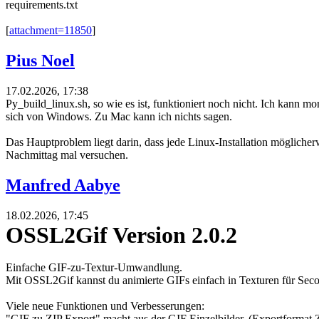
requirements.txt
[
attachment=11850
]
Pius Noel
17.02.2026, 17:38
Py_build_linux.sh, so wie es ist, funktioniert noch nicht. Ich kann m
sich von Windows. Zu Mac kann ich nichts sagen.
Das Hauptproblem liegt darin, dass jede Linux-Installation mögliche
Nachmittag mal versuchen.
Manfred Aabye
18.02.2026, 17:45
OSSL2Gif Version 2.0.2
Einfache GIF-zu-Textur-Umwandlung.
Mit OSSL2Gif kannst du animierte GIFs einfach in Texturen für Se
Viele neue Funktionen und Verbesserungen:
"GIF zu ZIP Export" macht aus der GIF Einzelbilder. (Exportformat 