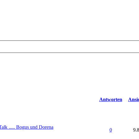
Antworten
Ansi
alk ..... Bogus und Dorena
0
9.