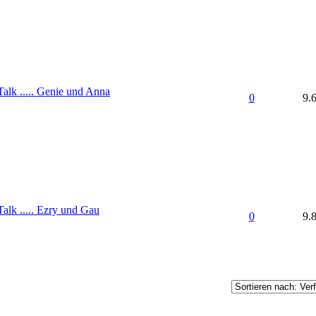
lk ..... Genie und Anna
0
9.
lk ..... Ezry und Gau
0
9.