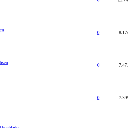
en
0
8.17
hsen
0
7.47
0
7.39
 hochladen