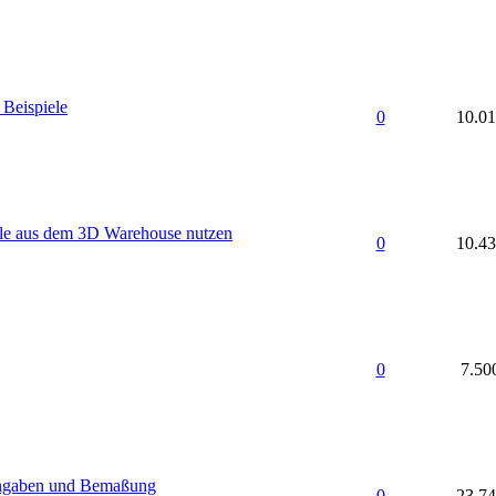
Beispiele
0
10.0
e aus dem 3D Warehouse nutzen
0
10.4
0
7.50
ngaben und Bemaßung
0
23.7