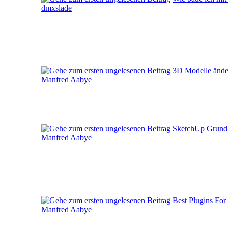
dmxslade
3D Modelle änder
Manfred Aabye
SketchUp Grundle
Manfred Aabye
Best Plugins Fo
Manfred Aabye