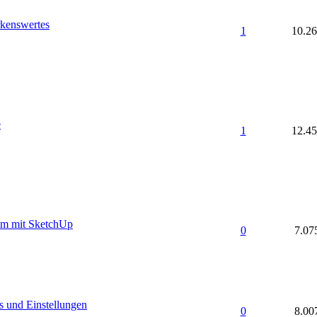
kenswertes
1
10.2
e
1
12.4
im mit SketchUp
0
7.07
s und Einstellungen
0
8.00