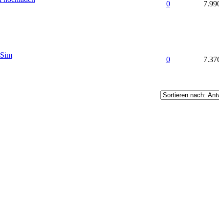
0
7.99
nSim
0
7.37