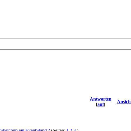
Antworten
Ansich
[
auf
]
 Sketchup ein EventStand ?
(Seiten:
1
2
3
)