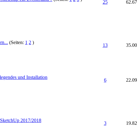
25
62.6
n...
(Seiten:
1
2
)
13
35.0
gendes und Installation
6
22.0
r SketchUp 2017/2018
3
19.8