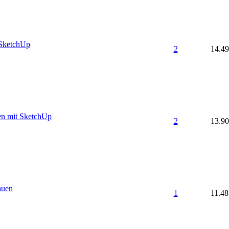
 SketchUp
2
14.4
ien mit SketchUp
2
13.9
auen
1
11.48