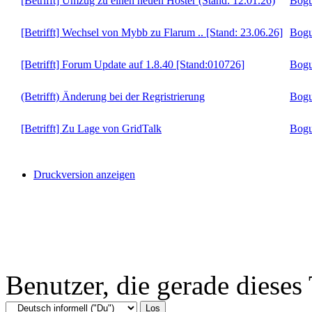
[Betrifft] Umzug zu einen neuen Hoster (Stand: 12.01.26)
Bogu
[Betrifft] Wechsel von Mybb zu Flarum .. [Stand: 23.06.26]
Bogu
[Betrifft] Forum Update auf 1.8.40 [Stand:010726]
Bogu
(Betrifft) Änderung bei der Regristrierung
Bogu
[Betrifft] Zu Lage von GridTalk
Bogu
Druckversion anzeigen
Benutzer, die gerade diese