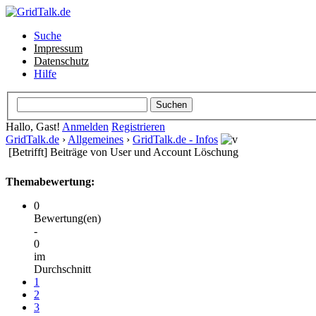
Suche
Impressum
Datenschutz
Hilfe
Hallo, Gast!
Anmelden
Registrieren
GridTalk.de
›
Allgemeines
›
GridTalk.de - Infos
[Betrifft] Beiträge von User und Account Löschung
Themabewertung:
0
Bewertung(en)
-
0
im
Durchschnitt
1
2
3