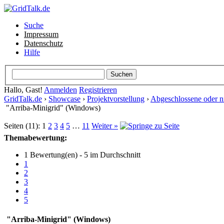
Suche
Impressum
Datenschutz
Hilfe
Hallo, Gast!
Anmelden
Registrieren
GridTalk.de
›
Showcase
›
Projektvorstellung
›
Abgeschlossene oder ni
"Arriba-Minigrid" (Windows)
Seiten (11):
1
2
3
4
5
…
11
Weiter »
Themabewertung:
1 Bewertung(en) - 5 im Durchschnitt
1
2
3
4
5
"Arriba-Minigrid" (Windows)