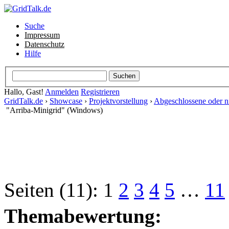
Suche
Impressum
Datenschutz
Hilfe
Hallo, Gast!
Anmelden
Registrieren
GridTalk.de
›
Showcase
›
Projektvorstellung
›
Abgeschlossene oder ni
"Arriba-Minigrid" (Windows)
Seiten (11):
1
2
3
4
5
…
11
Themabewertung: