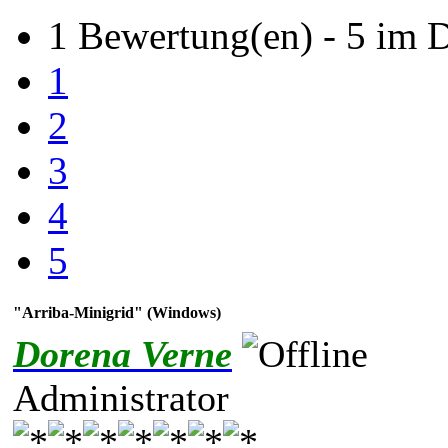
1 Bewertung(en) - 5 im D
1
2
3
4
5
"Arriba-Minigrid" (Windows)
Dorena Verne
Administrator