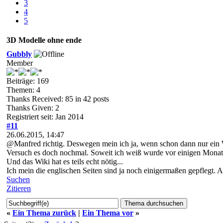
3
4
5
3D Modelle ohne ende
Gubbly
Member
Beiträge: 169
Themen: 4
Thanks Received:
85
in 42 posts
Thanks Given: 2
Registriert seit: Jan 2014
#11
26.06.2015, 14:47
@Manfred richtig. Deswegen mein ich ja, wenn schon dann nur ein 
Versuch es doch nochmal. Soweit ich weiß wurde vor einigen Monaten
Und das Wiki hat es teils echt nötig...
Ich mein die englischen Seiten sind ja noch einigermaßen gepflegt. A
Suchen
Zitieren
«
Ein Thema zurück
|
Ein Thema vor
»