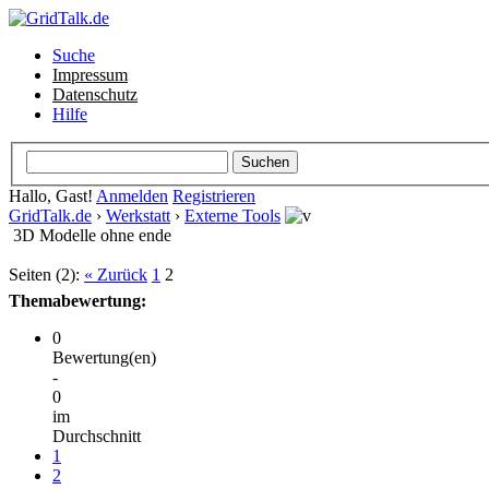
Suche
Impressum
Datenschutz
Hilfe
Hallo, Gast!
Anmelden
Registrieren
GridTalk.de
›
Werkstatt
›
Externe Tools
3D Modelle ohne ende
Seiten (2):
« Zurück
1
2
Themabewertung:
0
Bewertung(en)
-
0
im
Durchschnitt
1
2