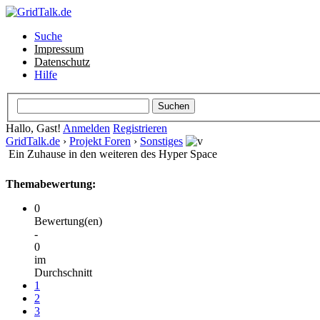
Suche
Impressum
Datenschutz
Hilfe
Hallo, Gast!
Anmelden
Registrieren
GridTalk.de
›
Projekt Foren
›
Sonstiges
Ein Zuhause in den weiteren des Hyper Space
Themabewertung:
0
Bewertung(en)
-
0
im
Durchschnitt
1
2
3