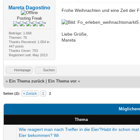
Mareta Dagostino
Frohe Weihnachten und eine Zeit der F
Posting Freak
Beiträge: 1.668
Liebe Grüße,
Themen: 76
Mareta
Thanks Received:
1.054
in
447 posts
Thanks Given: 753
Registriert seit: May 2013
Homepage
Suchen
«
Ein Thema zurück
|
Ein Thema vor
»
Seiten (2):
« Zurück
1
2
Möglicher
Thema
Wie reagiert man nach Treffer in die Eier?Habt ihr schon mal 
Eier bekommen? Wi