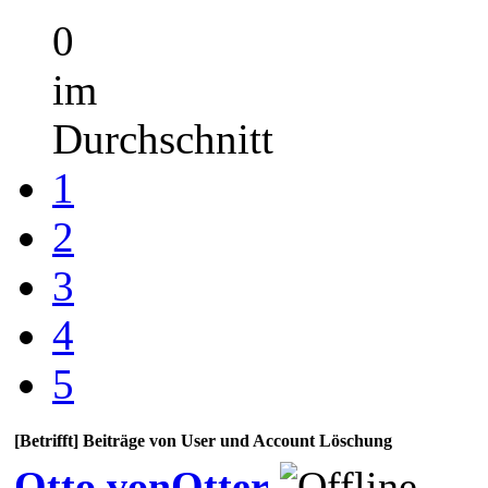
0
im
Durchschnitt
1
2
3
4
5
[Betrifft] Beiträge von User und Account Löschung
Otto vonOtter