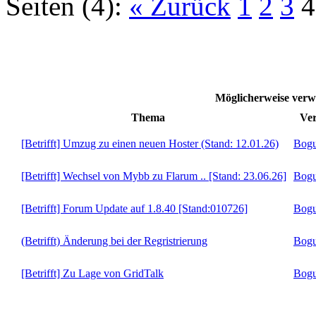
Seiten (4):
« Zurück
1
2
3
4
Möglicherweise ve
Thema
Ver
[Betrifft] Umzug zu einen neuen Hoster (Stand: 12.01.26)
Bogu
[Betrifft] Wechsel von Mybb zu Flarum .. [Stand: 23.06.26]
Bogu
[Betrifft] Forum Update auf 1.8.40 [Stand:010726]
Bogu
(Betrifft) Änderung bei der Regristrierung
Bogu
[Betrifft] Zu Lage von GridTalk
Bogu