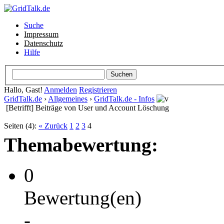
Suche
Impressum
Datenschutz
Hilfe
Hallo, Gast!
Anmelden
Registrieren
GridTalk.de
›
Allgemeines
›
GridTalk.de - Infos
[Betrifft] Beiträge von User und Account Löschung
Seiten (4):
« Zurück
1
2
3
4
Themabewertung:
0
Bewertung(en)
-