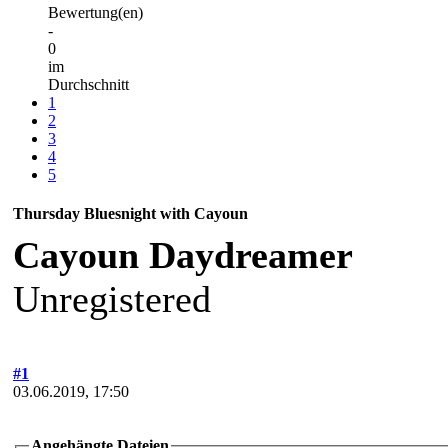
Bewertung(en)
-
0
im
Durchschnitt
1
2
3
4
5
Thursday Bluesnight with Cayoun
Cayoun Daydreamer
Unregistered
#1
03.06.2019, 17:50
Angehängte Dateien