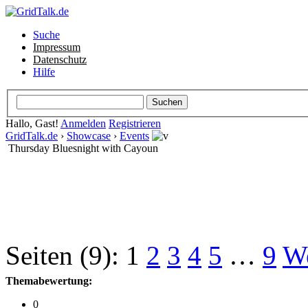
Suche
Impressum
Datenschutz
Hilfe
Hallo, Gast!
Anmelden
Registrieren
GridTalk.de
›
Showcase
›
Events
Thursday Bluesnight with Cayoun
Seiten (9):
1
2
3
4
5
…
9
We
Themabewertung:
0