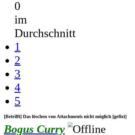
0
im
Durchschnitt
1
2
3
4
5
[Betrifft] Das löschen von Attachments nicht möglich [gefixt]
Bogus Curry