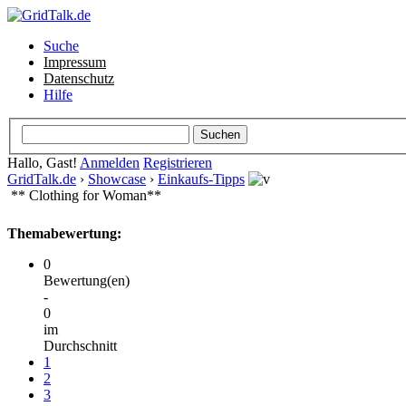
Suche
Impressum
Datenschutz
Hilfe
Hallo, Gast!
Anmelden
Registrieren
GridTalk.de
›
Showcase
›
Einkaufs-Tipps
** Clothing for Woman**
Themabewertung:
0
Bewertung(en)
-
0
im
Durchschnitt
1
2
3