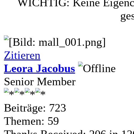
WICHTIG: Keine Eigencr
ge
Zitieren
Leora Jacobus
Senior Member
Beiträge: 723
Themen: 59
Thanks Received:
206
in 12