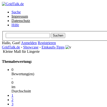
Suche
Impressum
Datenschutz
Hilfe
Hallo, Gast!
Anmelden
Registrieren
GridTalk.de
›
Showcase
›
Einkaufs-Tipps
Kleine Mall für Lingerie
Themabewertung:
0
Bewertung(en)
-
0
im
Durchschnitt
1
2
3