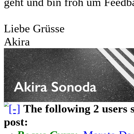
geht und bin froh um Feedb
Liebe Grüsse
Akira
The following 2 users
post: