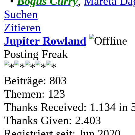
•
Bogus Curry
,
Mareta Da
Suchen
Zitieren
Jupiter Rowland
Posting Freak
Beiträge: 803
Themen: 123
Thanks Received:
1.134
in 
Thanks Given: 2.403
Registriert seit: Jun 2020