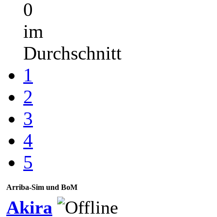
0
im
Durchschnitt
1
2
3
4
5
Arriba-Sim und BoM
Akira