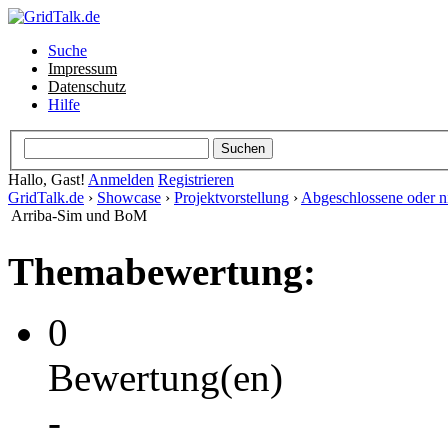
Suche
Impressum
Datenschutz
Hilfe
Hallo, Gast!
Anmelden
Registrieren
GridTalk.de
›
Showcase
›
Projektvorstellung
›
Abgeschlossene oder ni
Arriba-Sim und BoM
Themabewertung:
0
Bewertung(en)
-