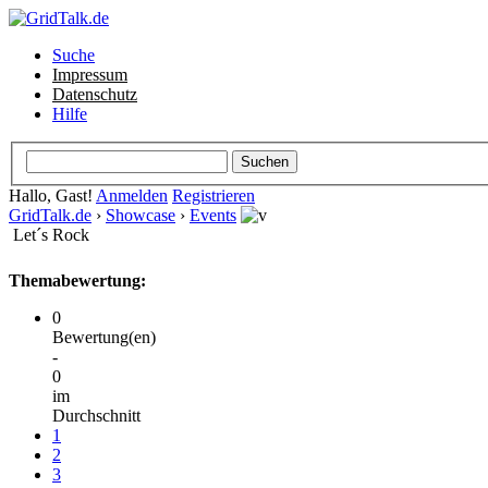
Suche
Impressum
Datenschutz
Hilfe
Hallo, Gast!
Anmelden
Registrieren
GridTalk.de
›
Showcase
›
Events
Let´s Rock
Themabewertung:
0
Bewertung(en)
-
0
im
Durchschnitt
1
2
3