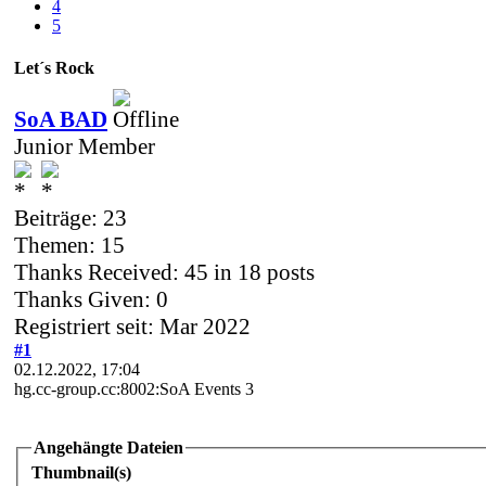
4
5
Let´s Rock
SoA BAD
Junior Member
Beiträge: 23
Themen: 15
Thanks Received:
45
in 18 posts
Thanks Given: 0
Registriert seit: Mar 2022
#1
02.12.2022, 17:04
hg.cc-group.cc:8002:SoA Events 3
Angehängte Dateien
Thumbnail(s)