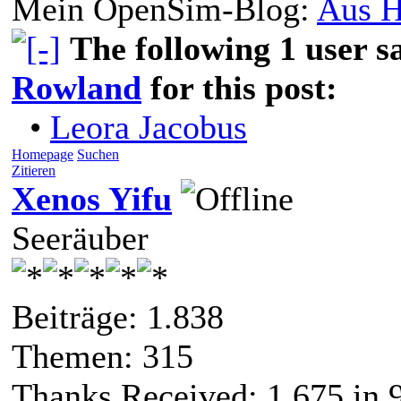
Mein OpenSim-Blog:
Aus H
The following 1 user 
Rowland
for this post:
•
Leora Jacobus
Homepage
Suchen
Zitieren
Xenos Yifu
Seeräuber
Beiträge: 1.838
Themen: 315
Thanks Received:
1.675
in 