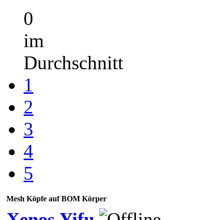
0
im
Durchschnitt
1
2
3
4
5
Mesh Köpfe auf BOM Körper
Xenos Yifu