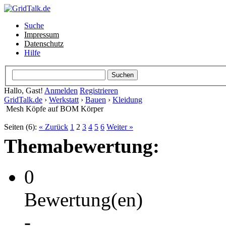
Suche
Impressum
Datenschutz
Hilfe
Hallo, Gast!
Anmelden
Registrieren
GridTalk.de
›
Werkstatt
›
Bauen
›
Kleidung
Mesh Köpfe auf BOM Körper
Seiten (6):
« Zurück
1
2
3
4
5
6
Weiter »
Themabewertung:
0
Bewertung(en)
-