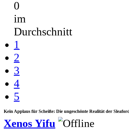
0
im
Durchschnitt
1
2
3
4
5
Kein Applaus für Scheiße: Die ungeschönte Realität der Sleafo
Xenos Yifu