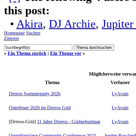
this post:
•
Akira
,
DJ Archie
,
Jupite
Homepage
Suchen
Zitieren
«
Ein Thema zurück
|
Ein Thema vor
»
Möglicherweise verw
Thema
Verfasser
Dereos Sommerparty 2026
LyAvain
Osterfeuer 2026 im Dereos Grid
LyAvain
[Dereos-Grid]
11 Jahre Dereos - Gridgeburtstag
LyAvain
OpenSimulator Community Conference 2025
Jupiter Rowland