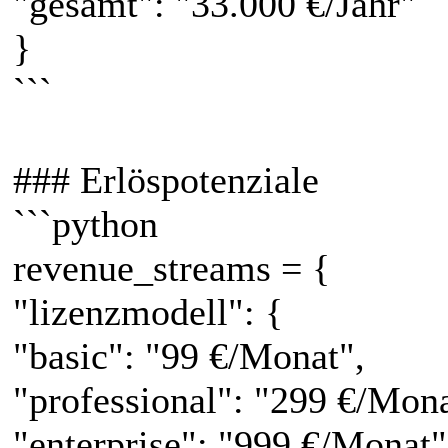
"gesamt": "33.000 €/Jahr"
}
```
### Erlöspotenziale
```python
revenue_streams = {
"lizenzmodell": {
"basic": "99 €/Monat",
"professional": "299 €/Mona
"enterprise": "999 €/Monat"