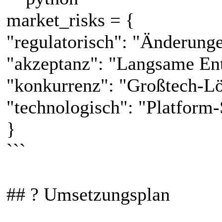
market_risks = {
"regulatorisch": "Änderung
"akzeptanz": "Langsame Ent
"konkurrenz": "Großtech-Lö
"technologisch": "Platform-
}
```
## ? Umsetzungsplan