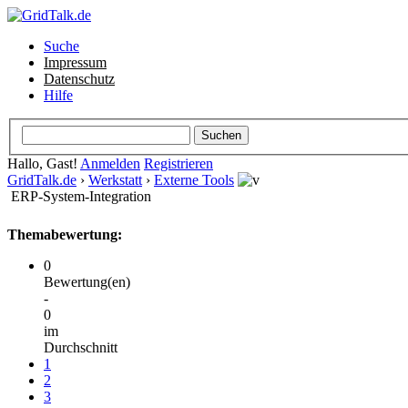
Suche
Impressum
Datenschutz
Hilfe
Hallo, Gast!
Anmelden
Registrieren
GridTalk.de
›
Werkstatt
›
Externe Tools
ERP-System-Integration
Themabewertung:
0
Bewertung(en)
-
0
im
Durchschnitt
1
2
3