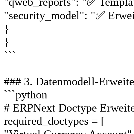
"qweb_reports": "✅ Templat
"security_model": "✅ Erwei
}
}
```
### 3. Datenmodell-Erweit
```python
# ERPNext Doctype Erweit
required_doctypes = [
"Virtual Currency Account"