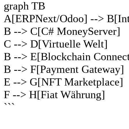
graph TB
A[ERPNext/Odoo] --> B[Int
B --> C[C# MoneyServer]
C --> D[Virtuelle Welt]
B --> E[Blockchain Connect
B --> F[Payment Gateway]
E --> G[NFT Marketplace]
F --> H[Fiat Währung]
```