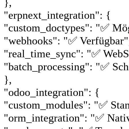
},
"erpnext_integration": {
"custom_doctypes": "✅ Mög
"webhooks": "✅ Verfügbar"
"real_time_sync": "✅ WebS
"batch_processing": "✅ Sch
},
"odoo_integration": {
"custom_modules": "✅ Stan
"orm_integration": "✅ Nati