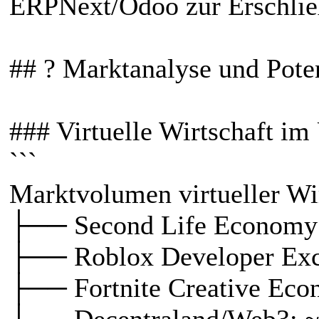
ERPNext/Odoo zur Erschließ
## ? Marktanalyse und Pote
### Virtuelle Wirtschaft im
```
Marktvolumen virtueller Wi
├── Second Life Economy:
├── Roblox Developer Exc
├── Fortnite Creative Eco
├── Decentraland/Web3: ~