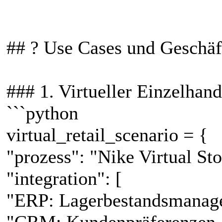
```
## ? Use Cases und Geschäf
### 1. Virtueller Einzelhand
```python
virtual_retail_scenario = {
"prozess": "Nike Virtual St
"integration": [
"ERP: Lagerbestandsmanag
"CRM: Kundenpräferenzen A