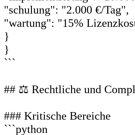
"schulung": "2.000 €/Tag",
"wartung": "15% Lizenzkos
}
}
```
## ⚖️ Rechtliche und Comp
### Kritische Bereiche
```python