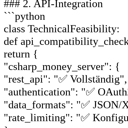
### 2. API-Integration
```python
class TechnicalFeasibility:
def api_compatibility_check
return {
"csharp_money_server": {
"rest_api": "✅ Vollständig",
"authentication": "✅ OAut
"data_formats": "✅ JSON/
"rate_limiting": "✅ Konfigu