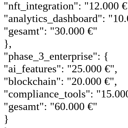
"nft_integration": "12.000 €
"analytics_dashboard": "10.
"gesamt": "30.000 €"
},
"phase_3_enterprise": {
"ai_features": "25.000 €",
"blockchain": "20.000 €",
"compliance_tools": "15.00
"gesamt": "60.000 €"
}