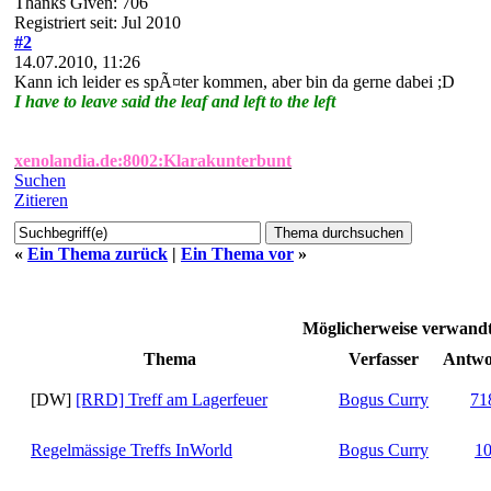
Thanks Given: 706
Registriert seit: Jul 2010
#2
14.07.2010, 11:26
Kann ich leider es spÃ¤ter kommen, aber bin da gerne dabei ;D
I have to leave said the leaf and left to the left
xenolandia.de:8002:Klarakunterbunt
Suchen
Zitieren
«
Ein Thema zurück
|
Ein Thema vor
»
Möglicherweise verwan
Thema
Verfasser
Antwo
[DW]
[RRD] Treff am Lagerfeuer
Bogus Curry
71
Regelmässige Treffs InWorld
Bogus Curry
1