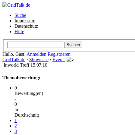
Suche
Impressum
Datenschutz
Hilfe
Hallo, Gast!
Anmelden
Registrieren
GridTalk.de
›
Showcase
›
Events
Inworld Treff 15.07.10
Themabewertung:
0
Bewertung(en)
-
0
im
Durchschnitt
1
2
3