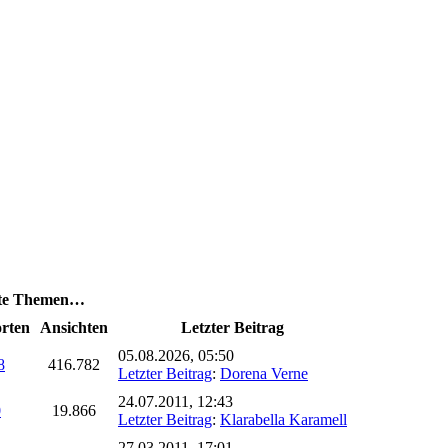
dte Themen…
rten
Ansichten
Letzter Beitrag
05.08.2026, 05:50
8
416.782
Letzter Beitrag
:
Dorena Verne
24.07.2011, 12:43
0
19.866
Letzter Beitrag
:
Klarabella Karamell
27.03.2011, 17:01