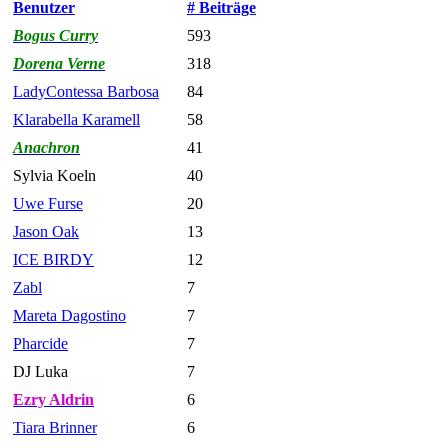
Benutzer
# Beiträge
Bogus Curry
593
Dorena Verne
318
LadyContessa Barbosa
84
Klarabella Karamell
58
Anachron
41
Sylvia Koeln
40
Uwe Furse
20
Jason Oak
13
ICE BIRDY
12
Zabl
7
Mareta Dagostino
7
Pharcide
7
DJ Luka
7
Ezry Aldrin
6
Tiara Brinner
6