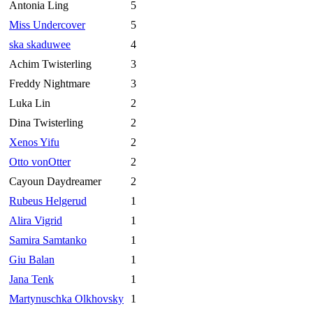
Antonia Ling
5
Miss Undercover
5
ska skaduwee
4
Achim Twisterling
3
Freddy Nightmare
3
Luka Lin
2
Dina Twisterling
2
Xenos Yifu
2
Otto vonOtter
2
Cayoun Daydreamer
2
Rubeus Helgerud
1
Alira Vigrid
1
Samira Samtanko
1
Giu Balan
1
Jana Tenk
1
Martynuschka Olkhovsky
1