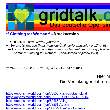
** Clothing for Woman**
- Druckversion
+- GridTalk.de (
https://www.gridtalk.de
)
+-- Forum: Showcase (
https://www.gridtalk.de/forumdisplay.php?fid=5
)
+--- Forum: Einkaufs-Tipps (
https://www.gridtalk.de/forumdisplay.php?fid
+--- Thema: ** Clothing for Woman** (
/showthread.php?tid=3573
)
** Clothing for Woman**
- Sylvia Koeln -
04.10.2019
Hier m
Die Verlinkungen führen a
https://opensimworld.com/hop/79608-Fashionistas-island
https://opensimworld.com/hop/79613-EXPO-SACRARIUM
https://opensimworld.com/hop/82465-Village
https://opensimworld.com/hop/77281-Adachi
https://opensimworld.com/hop/80064-The-Conglomerate