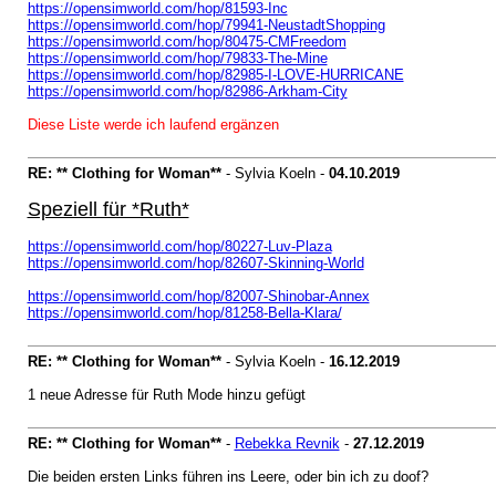
https://opensimworld.com/hop/81593-Inc
https://opensimworld.com/hop/79941-NeustadtShopping
https://opensimworld.com/hop/80475-CMFreedom
https://opensimworld.com/hop/79833-The-Mine
https://opensimworld.com/hop/82985-I-LOVE-HURRICANE
https://opensimworld.com/hop/82986-Arkham-City
Diese Liste werde ich laufend ergänzen
RE: ** Clothing for Woman**
- Sylvia Koeln -
04.10.2019
Speziell für *Ruth*
https://opensimworld.com/hop/80227-Luv-Plaza
https://opensimworld.com/hop/82607-Skinning-World
https://opensimworld.com/hop/82007-Shinobar-Annex
https://opensimworld.com/hop/81258-Bella-Klara/
RE: ** Clothing for Woman**
- Sylvia Koeln -
16.12.2019
1 neue Adresse für Ruth Mode hinzu gefügt
RE: ** Clothing for Woman**
-
Rebekka Revnik
-
27.12.2019
Die beiden ersten Links führen ins Leere, oder bin ich zu doof?