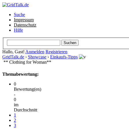
Suche
Impressum
Datenschutz
Hilfe
Hallo, Gast!
Anmelden
Registrieren
GridTalk.de
›
Showcase
›
Einkaufs-Tipps
** Clothing for Woman**
Themabewertung:
0
Bewertung(en)
-
0
im
Durchschnitt
1
2
3