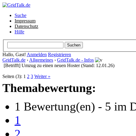
Suche
Impressum
Datenschutz
Hilfe
Hallo, Gast!
Anmelden
Registrieren
GridTalk.de
›
Allgemeines
›
GridTalk.de - Infos
[Betrifft] Umzug zu einen neuen Hoster (Stand: 12.01.26)
Seiten (3):
1
2
3
Weiter »
Themabewertung:
1 Bewertung(en) - 5 im D
1
2