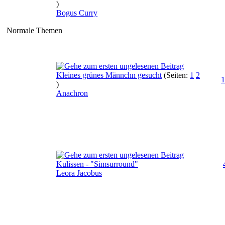
)
Bogus Curry
Normale Themen
Kleines grünes Männchn gesucht
(Seiten:
1
2
1
)
Anachron
Kulissen - "Simsurround"
Leora Jacobus