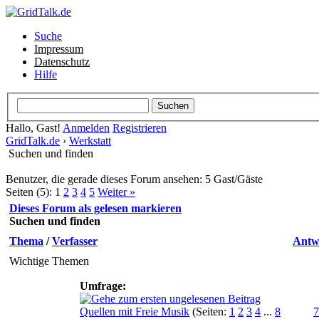
Suche
Impressum
Datenschutz
Hilfe
Hallo, Gast!
Anmelden
Registrieren
GridTalk.de
›
Werkstatt
Suchen und finden
Benutzer, die gerade dieses Forum ansehen: 5 Gast/Gäste
Seiten (5):
1
2
3
4
5
Weiter »
Dieses Forum als gelesen markieren
Suchen und finden
Thema
/
Verfasser
Antw
Wichtige Themen
Umfrage:
Quellen mit Freie Musik
(Seiten:
1
2
3
4
...
8
7