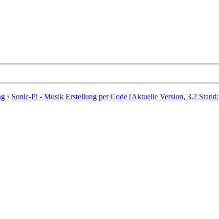
ng
›
Sonic-Pi - Musik Erstellung per Code [Aktuelle Version, 3.2 Stand: