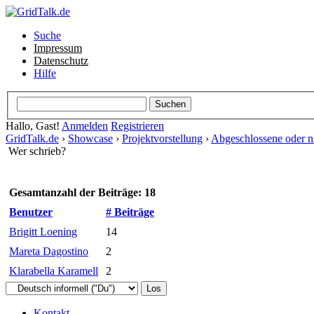
Suche
Impressum
Datenschutz
Hilfe
Hallo, Gast!
Anmelden
Registrieren
GridTalk.de
›
Showcase
›
Projektvorstellung
›
Abgeschlossene oder ni
Wer schrieb?
Gesamtanzahl der Beiträge: 18
Benutzer
# Beiträge
Brigitt Loening
14
Mareta Dagostino
2
Klarabella Karamell
2
Kontakt