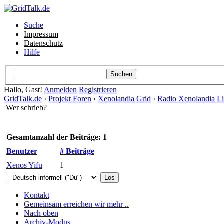
Suche
Impressum
Datenschutz
Hilfe
Hallo, Gast!
Anmelden
Registrieren
GridTalk.de
›
Projekt Foren
›
Xenolandia Grid
›
Radio Xenolandia L
Wer schrieb?
Gesamtanzahl der Beiträge: 1
Benutzer
# Beiträge
Xenos Yifu
1
Kontakt
Gemeinsam erreichen wir mehr ..
Nach oben
Archiv-Modus